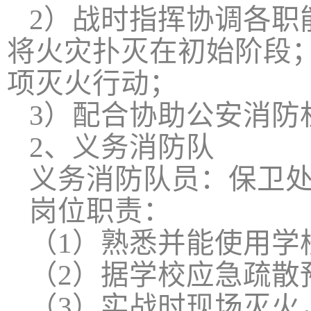
2
）战时指挥协调各职
将火灾扑灭在初始阶段
项灭火行动；
3
）配合协助公安消防
2
、义务消防队
义务消防队员：保卫
岗位职责：
（
1
）熟悉并能使用学
（
2
）据学校应急疏散
（
3
）实战时现场灭火