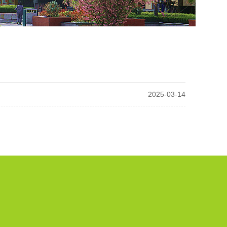
2025-03-14